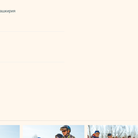
ашкирия