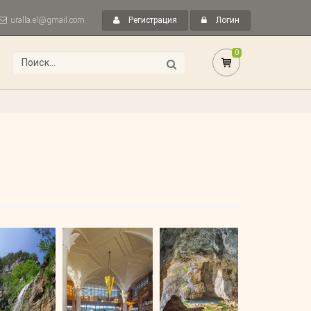
uralla.el@gmail.com
Регистрация
Логин
0