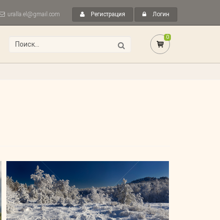
uralla.el@gmail.com
Регистрация
Логин
0